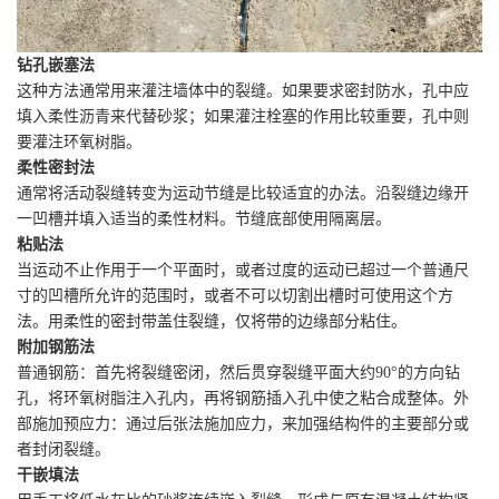
钻孔嵌塞法
这种方法通常用来灌注墙体中的裂缝。如果要求密封防水，孔中应
填入柔性沥青来代替砂浆；如果灌注栓塞的作用比较重要，孔中则
要灌注环氧树脂。
柔性密封法
通常将活动裂缝转变为运动节缝是比较适宜的办法。沿裂缝边缘开
一凹槽并填入适当的柔性材料。节缝底部使用隔离层。
粘贴法
当运动不止作用于一个平面时，或者过度的运动已超过一个普通尺
寸的凹槽所允许的范围时，或者不可以切割出槽时可使用这个方
法。用柔性的密封带盖住裂缝，仅将带的边缘部分粘住。
附加钢筋法
普通钢筋：首先将裂缝密闭，然后贯穿裂缝平面大约90°的方向钻
孔，将环氧树脂注入孔内，再将钢筋插入孔中使之粘合成整体。外
部施加预应力：通过后张法施加应力，来加强结构件的主要部分或
者封闭裂缝。
干嵌填法