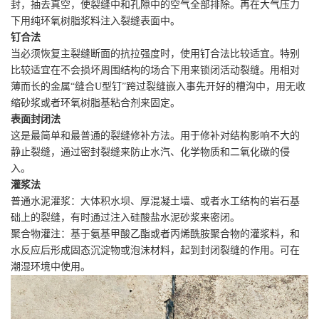
封，抽去真空，使裂缝中和孔隙中的空气全部排除。再在大气压力
下用纯环氧树脂浆料注入裂缝表面中。
钉合法
当必须恢复主裂缝断面的抗拉强度时，使用钉合法比较适宜。特别
比较适宜在不会损坏周围结构的场合下用来锁闭活动裂缝。用相对
薄而长的金属“缝合U型钉”跨过裂缝嵌入事先开好的槽沟中，用无收
缩砂浆或者环氧树脂基粘合剂来固定。
表面封闭法
这是最简单和最普通的裂缝修补方法。用于修补对结构影响不大的
静止裂缝，通过密封裂缝来防止水汽、化学物质和二氧化碳的侵
入。
灌浆法
普通水泥灌浆：大体积水坝、厚混凝土墙、或者水工结构的岩石基
础上的裂缝，有时通过注入硅酸盐水泥砂浆来密闭。
聚合物灌注：基于氨基甲酸乙酯或者丙烯酰胺聚合物的灌浆料，和
水反应后形成固态沉淀物或泡沫材料，起到封闭裂缝的作用。可在
潮湿环境中使用。