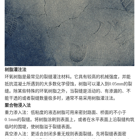
树脂灌注法
环氧树脂是最常见的裂缝灌注材料。它具有较高的机械强度，并能
抵抗混凝土所遇到的大多数化学侵蚀，树脂可以灌入到0.05mm的裂
缝。除某些特殊的环氧树脂之外，当裂缝是活动的、有渗漏的、不
能干透的或者裂缝数量极多时，通常不易采用树脂灌注法。
聚合物浸入法
重力渗入法：低粘度的液态树脂可用来密封路面、桥面的不小于
0.1mm的裂缝。将树脂涂刷到表面上，或者在水平表面上沿裂缝构筑
临时的围堤，使树脂溢于裂缝表面。
真空渗入法：更适合封闭多重无规则表面裂缝。先将裂缝表面密