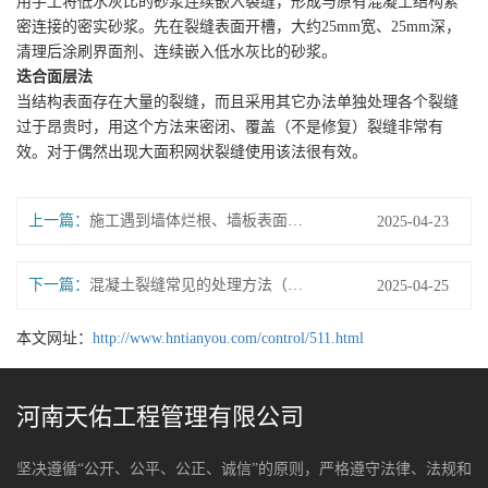
用手工将低水灰比的砂浆连续嵌入裂缝，形成与原有混凝土结构紧
密连接的密实砂浆。先在裂缝表面开槽，大约25mm宽、25mm深，
清理后涂刷界面剂、连续嵌入低水灰比的砂浆。
迭合面层法
当结构表面存在大量的裂缝，而且采用其它办法单独处理各个裂缝
过于昂贵时，用这个方法来密闭、覆盖（不是修复）裂缝非常有
效。对于偶然出现大面积网状裂缝使用该法很有效。
上一篇：
施工遇到墙体烂根、墙板表面沉砂、混凝土离析、楼梯变形、电箱留洞变形等问题的处理方法
2025-04-23
下一篇：
混凝土裂缝常见的处理方法（二）
2025-04-25
本文网址：
http://www.hntianyou.com/control/511.html
河南天佑工程管理有限公司
坚决遵循“公开、公平、公正、诚信”的原则，严格遵守法律、法规和