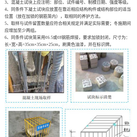
3、混凝土试块上应注明：部位、试件编号、制模日期、强度等级。
4、同条件下凝土试块应放置在靠近相应结构构件或结构部位的适当
位置（放在加锁的钢筋笼内），取相同的养护方法。
5、取样与试件留置数量应符合相关规定并满足实际需要；冬施期间
应增加至少两组。
6、同条件试块笼采用¢6.5或¢8钢筋焊接，要求加锁封闭，尺寸为：
长×宽×高=35cm×35cm×25cm，刷黄色油漆，并在标识牌。