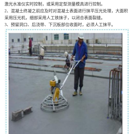
激光水准仪实时控制，或采用定型测量模具进行控制。
2、混凝土终凝之前应及时对混凝土表面进行抹平压光处理，大面积
采用压光机，细部采用人工铁抹子，以闭合表面裂缝。
3、预留洞口、后浇带、下沉板部位收面时，必须人工抹平。